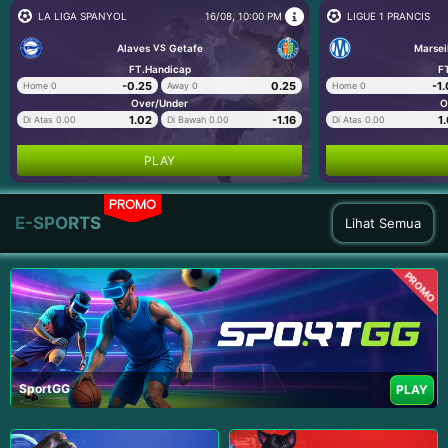
LIGUE 1 PRANCIS
22/08, 1:45 AM
LIGA UTAMA INGGRIS
Marseille
VS
Strasbourg
Arse
FT.Handicap
F
-1.00
1.00
-2
Home 0
Away 0
Home 0
Over/Under
O
1.08
-1.26
-1
Di Atas 0.00
Di Bawah 0.00
Di Atas 0.00
PLAY
PROMO
E-SPORTS
Lihat Semua
PROMO
SportGG
PLAY