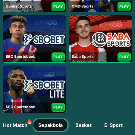
Ubobet Sports
CMD Sports
PLAY
PLAY
SBO Sportsbook
Saba Sports
PLAY
PLAY
SBO Sportsbook
PLAY
Hot Match
Sepakbola
Basket
E-Sport