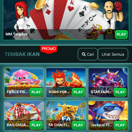
MM Tangkas
PLAY
PROMO
TEMBAK IKAN
Cari
Lihat Semua
FIERCE FISHING
GODS FORTUNE FISHING
STAR HUNTER
PLAY
PLAY
PLAY
BAO CHUAN FISHING
FA CHAI FISHING
Jackpot Fishing Jili
PLAY
PLAY
PLAY