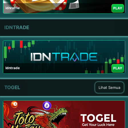
idnraffle
PLAY
IDNTRADE
Idntrade
PLAY
TOGEL
Lihat Semua