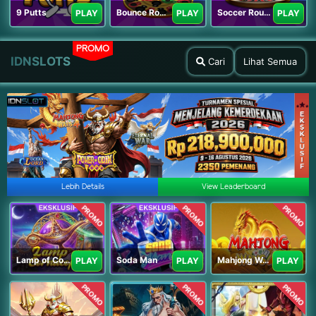
9 Putts
Bounce Roulette
Soccer Roulette
PLAY
PLAY
PLAY
PROMO
IDNSLOTS
Cari
Lihat Semua
Lebih Details
View Leaderboard
PROMO
PROMO
PROMO
Lamp of Cornucopia
Soda Man
Mahjong Ways IV
PLAY
PLAY
PLAY
PROMO
PROMO
PROMO