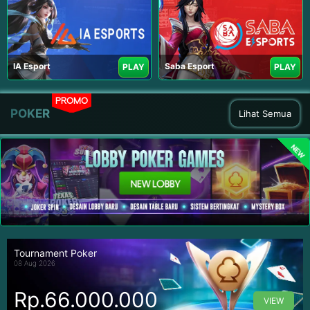
IA Esport
Saba Esport
PLAY
PLAY
PROMO
POKER
Lihat Semua
NEW
Tournament Poker
08 Aug 2026
Rp.66.000.000
VIEW