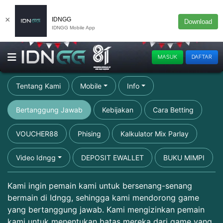
×
IDNGG
Download
IDNGG Mobile App
MASUK
DAFTAR
Tentang Kami
Mobile
Info
Bertanggung Jawab
Kebijakan
Cara Betting
VOUCHER88
Phising
Kalkulator Mix Parlay
Video Idngg
DEPOSIT EWALLET
BUKU MIMPI
Kami ingin pemain kami untuk bersenang-senang
bermain di Idngg, sehingga kami mendorong game
yang bertanggung jawab. Kami mengizinkan pemain
kami untuk menentukan batas mereka dari game yang