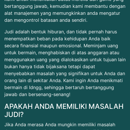
bertanggung jawab, kemudian kami membantu dengan
alat manajemen yang memungkinkan anda mengatur
dan mengontrol batasan anda sendiri.
Judi adalah bentuk hiburan, dan tidak pernah harus
menempatkan beban pada kehidupan Anda baik
secara finansial maupun emosional. Meminjam uang
untuk bermain, menghabiskan di atas anggaran atau
menggunakan uang yang dialokasikan untuk tujuan lain
bukan hanya tidak bijaksana tetapi dapat
menyebabkan masalah yang signifikan untuk Anda dan
orang lain di sekitar Anda. Kami ingin Anda menikmati
bermain di Idngg, sehingga bertaruh bertanggung
jawab dan bersenang-senang!
APAKAH ANDA MEMILIKI MASALAH
JUDI?
Jika Anda merasa Anda mungkin memiliki masalah