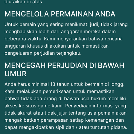
diuraikan di atas
MENGELOLA PERMAINAN ANDA
Untuk pemain yang sering menikmati judi, tidak jarang
menghabiskan lebih dari anggaran mereka dalam
beberapa waktu. Kami menyarankan bahwa rencana
anggaran khusus dilakukan untuk memastikan
pengeluaran perjudian terjangkau.
MENCEGAH PERJUDIAN DI BAWAH
UMUR
Anda harus minimal 18 tahun untuk bermain di Idngg.
Kami melakukan pemeriksaan untuk memastikan
bahwa tidak ada orang di bawah usia hukum memiliki
akses ke situs game kami. Penyediaan informasi yang
tidak akurat atau tidak jujur tentang usia pemain akan
mengakibatkan perampasan setiap kemenangan dan
dapat mengakibatkan sipil dan / atau tuntutan pidana.