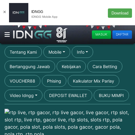
×
IDNGG
Download
IDNGG Mobile App
MASUK
DAFTAR
Tentang Kami
Mobile
Info
Bertanggung Jawab
Kebijakan
Cara Betting
VOUCHER88
Phising
Kalkulator Mix Parlay
Video Idngg
DEPOSIT EWALLET
BUKU MIMPI