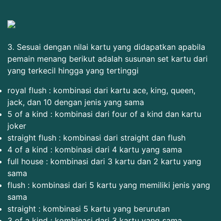
3. Sesuai dengan nilai kartu yang didapatkan apabila
pemain menang berikut adalah susunan set kartu dari
yang terkecil hingga yang tertinggi
royal flush : kombinasi dari kartu ace, king, queen,
jack, dan 10 dengan jenis yang sama
5 of a kind : kombinasi dari four of a kind dan kartu
joker
straight flush : kombinasi dari straight dan flush
4 of a kind : kombinasi dari 4 kartu yang sama
full house : kombinasi dari 3 kartu dan 2 kartu yang
sama
flush : kombinasi dari 5 kartu yang memiliki jenis yang
sama
straight : kombinasi 5 kartu yang berurutan
3 of a kind : kombinasi dari 3 kartu yang sama