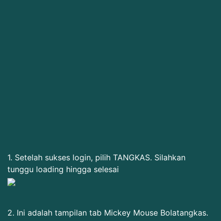
1. Setelah sukses login, pilih TANGKAS. Silahkan
tunggu loading hingga selesai
2. Ini adalah tampilan tab Mickey Mouse Bolatangkas.