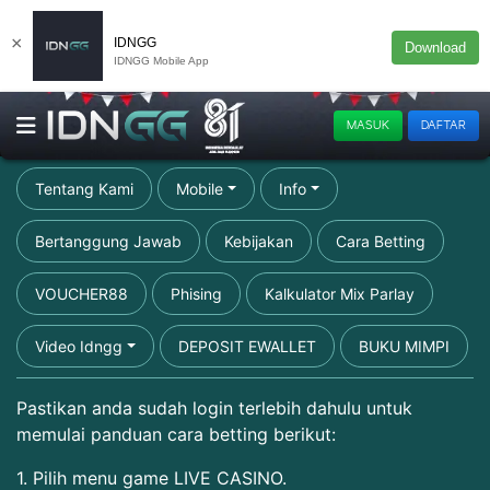
×
IDNGG
Download
IDNGG Mobile App
MASUK
DAFTAR
Tentang Kami
Mobile
Info
Bertanggung Jawab
Kebijakan
Cara Betting
VOUCHER88
Phising
Kalkulator Mix Parlay
Video Idngg
DEPOSIT EWALLET
BUKU MIMPI
Pastikan anda sudah login terlebih dahulu untuk
memulai panduan cara betting berikut:
1. Pilih menu game LIVE CASINO.